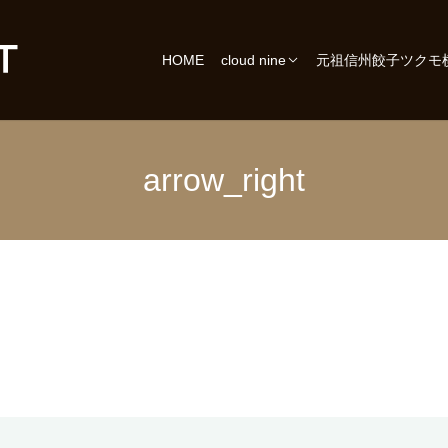
HOME
cloud nine
元祖信州餃子ツクモ
arrow_right